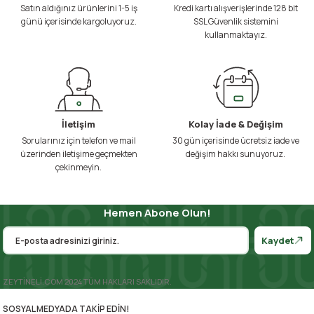
Satın aldığınız ürünlerini 1-5 iş
Kredi kartı alışverişlerinde 128 bit
günü içerisinde kargoluyoruz.
SSL Güvenlik sistemini
kullanmaktayız.
İletişim
Kolay İade & Değişim
Sorularınız için telefon ve mail
30 gün içerisinde ücretsiz iade ve
üzerinden iletişime geçmekten
değişim hakkı sunuyoruz.
çekinmeyin.
Hemen Abone Olun!
Kaydet
ZEYTİNELİ.COM 2024 TÜM HAKLARI SAKLIDIR.
SOSYAL MEDYADA TAKİP EDİN!